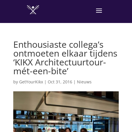
Enthousiaste collega’s
ontmoeten elkaar tijdens
‘KIKX Architectuurtour-
mét-een-bite’
by
GetYourKikx
|
Oct 31, 2016
|
Nieuws