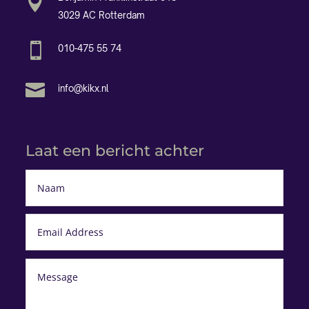

3029 AC Rotterdam

010-475 55 74

info@kikx.nl
Laat een bericht achter